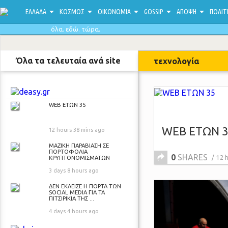
ΕΛΛΑΔΑ
ΚΟΣΜΟΣ
ΟΙΚΟΝΟΜΙΑ
GOSSIP
ΑΠΟΨΗ
ΠΟΛΙΤ
όλα. εδώ. τώρα.
Όλα τα τελευταία ανά site
τεχνολογία
WEB ΕΤΩΝ 35
WEB ΕΤΩΝ 
12 hours 38 mins ago
ΜΑΖΙΚΗ ΠΑΡΑΒΙΑΣΗ ΣΕ
ΠΟΡΤΟΦΟΛΙΑ
0
SHARES
12 
ΚΡΥΠΤΟΝΟΜΙΣΜΑΤΩΝ
3 days 8 hours ago
ΔΕΝ ΕΚΛΕΙΣΕ Η ΠΟΡΤΑ ΤΩΝ
SOCIAL MEDIA ΓΙΑ ΤΑ
ΠΙΤΣΙΡΙΚΙΑ ΤΗΣ ...
4 days 4 hours ago