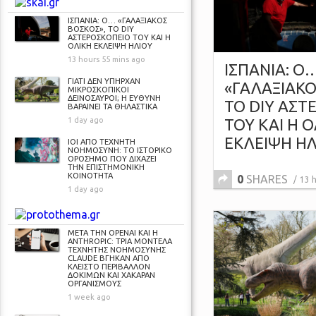
ΙΣΠΑΝΙΑ: Ο… «ΓΑΛΑΞΙΑΚΟΣ
ΒΟΣΚΟΣ», ΤΟ DIY
ΑΣΤΕΡΟΣΚΟΠΕΙΟ ΤΟΥ ΚΑΙ Η
ΟΛΙΚΗ ΕΚΛΕΙΨΗ ΗΛΙΟΥ
13 hours 55 mins ago
ΙΣΠΑΝΙΑ: Ο
ΓΙΑΤΙ ΔΕΝ ΥΠΗΡΧΑΝ
«ΓΑΛΑΞΙΑΚΟ
ΜΙΚΡΟΣΚΟΠΙΚΟΙ
ΔΕΙΝΟΣΑΥΡΟΙ; Η ΕΥΘΥΝΗ
ΤΟ DIY ΑΣΤ
ΒΑΡΑΙΝΕΙ ΤΑ ΘΗΛΑΣΤΙΚΑ
ΤΟΥ ΚΑΙ Η 
1 day ago
ΕΚΛΕΙΨΗ ΗΛ
ΙΟΙ ΑΠΟ ΤΕΧΝΗΤΗ
ΝΟΗΜΟΣΥΝΗ: ΤΟ ΙΣΤΟΡΙΚΟ
ΟΡΟΣΗΜΟ ΠΟΥ ΔΙΧΑΖΕΙ
ΤΗΝ ΕΠΙΣΤΗΜΟΝΙΚΗ
ΚΟΙΝΟΤΗΤΑ
0
SHARES
13 
1 day ago
ΜΕΤΑ ΤΗΝ OPENAI ΚΑΙ Η
ANTHROPIC: ΤΡΙΑ ΜΟΝΤΕΛΑ
ΤΕΧΝΗΤΗΣ ΝΟΗΜΟΣΥΝΗΣ
CLAUDE ΒΓΗΚΑΝ ΑΠΟ
ΚΛΕΙΣΤΟ ΠΕΡΙΒΑΛΛΟΝ
ΔΟΚΙΜΩΝ ΚΑΙ ΧΑΚΑΡΑΝ
ΟΡΓΑΝΙΣΜΟΥΣ
1 week ago