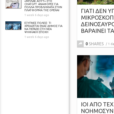
«ΜΠΛΑΚ ΑΟΥΤ» ΣΤΟ
CHATGPT: ΑΝΑΦΟΡΕΣ ΓΙΑ
ΠΟΛΛΑ ΠΡΟΒΛΗΜΑΤΑ ΣΤΗΝ
ΓΙΑΤΙ ΔΕΝ 
ΠΛΑΤΦΟΡΜΑ ΤΗΣ OPENAI
1 week 6 days ago
ΜΙΚΡΟΣΚΟΠ
ΔΕΙΝΟΣΑΥΡΟ
ΕΞΥΠΝΕΣ ΠΟΛΕΙΣ: ΤΙ
ΧΡΕΙΑΖΕΤΑΙ ΕΝΑΣ ΔΗΜΟΣ ΓΙΑ
ΝΑ ΠΕΡΑΣΕΙ ΣΤΗ ΝΕΑ
ΒΑΡΑΙΝΕΙ Τ
ΨΗΦΙΑΚΗ ΕΠΟΧΗ
1 week 6 days ago
0
SHARES
1 d
ΙΟΙ ΑΠΟ ΤΕ
ΝΟΗΜΟΣΥΝΗ