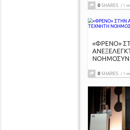
0
SHARES
1 w
«ΦΡΕΝΟ» Σ
ΑΝΕΞΕΛΕΓΚ
ΝΟΗΜΟΣΥΝΗ 
0
SHARES
1 w