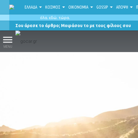
ΕΛΛΑΔΑ
ΚΟΣΜΟΣ
ΟΙΚΟΝΟΜΙΑ
GOSSIP
ΑΠΟΨΗ
Π
όλα. εδώ. τώρα.
Σου άρεσε το άρθρο; Μοιράσου το με τους φίλους σου